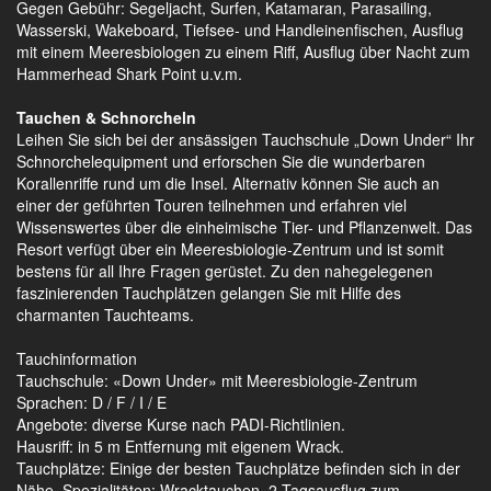
Gegen Gebühr: Segeljacht, Surfen, Katamaran, Parasailing,
Wasserski, Wakeboard, Tiefsee- und Handleinenfischen, Ausflug
mit einem Meeresbiologen zu einem Riff, Ausflug über Nacht zum
Hammerhead Shark Point u.v.m.
Tauchen & Schnorcheln
Leihen Sie sich bei der ansässigen Tauchschule „Down Under“ Ihr
Schnorchelequipment und erforschen Sie die wunderbaren
Korallenriffe rund um die Insel. Alternativ können Sie auch an
einer der geführten Touren teilnehmen und erfahren viel
Wissenswertes über die einheimische Tier- und Pflanzenwelt. Das
Resort verfügt über ein Meeresbiologie-Zentrum und ist somit
bestens für all Ihre Fragen gerüstet. Zu den nahegelegenen
faszinierenden Tauchplätzen gelangen Sie mit Hilfe des
charmanten Tauchteams.
Tauchinformation
Tauchschule: «Down Under» mit Meeresbiologie-Zentrum
Sprachen: D / F / I / E
Angebote: diverse Kurse nach PADI-Richtlinien.
Hausriff: in 5 m Entfernung mit eigenem Wrack.
Tauchplätze: Einige der besten Tauchplätze befinden sich in der
Nähe. Spezialitäten: Wracktauchen, 2-Tagsausflug zum