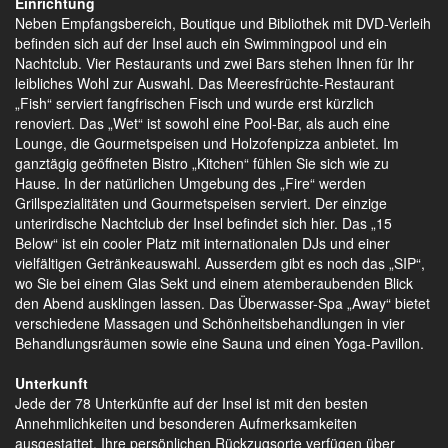
Einrichtung
Neben Empfangsbereich, Boutique und Bibliothek mit DVD-Verleih
befinden sich auf der Insel auch ein Swimmingpool und ein
Nachtclub. Vier Restaurants und zwei Bars stehen Ihnen für Ihr
leibliches Wohl zur Auswahl. Das Meeresfrüchte-Restaurant
„Fish“ serviert fangfrischen Fisch und wurde erst kürzlich
renoviert. Das „Wet“ ist sowohl eine Pool-Bar, als auch eine
Lounge, die Gourmetspeisen und Holzofenpizza anbietet. Im
ganztägig geöffneten Bistro „Kitchen“ fühlen Sie sich wie zu
Hause. In der natürlichen Umgebung des „Fire“ werden
Grillspezialitäten und Gourmetspeisen serviert. Der einzige
unterirdische Nachtclub der Insel befindet sich hier. Das „15
Below“ ist ein cooler Platz mit internationalen DJs und einer
vielfältigen Getränkeauswahl. Ausserdem gibt es noch das „SIP“,
wo Sie bei einem Glas Sekt und einem atemberaubenden Blick
den Abend ausklingen lassen. Das Überwasser-Spa „Away“ bietet
verschiedene Massagen und Schönheitsbehandlungen in vier
Behandlungsräumen sowie eine Sauna und einen Yoga-Pavillon.
Unterkunft
Jede der 78 Unterkünfte auf der Insel ist mit den besten
Annehmlichkeiten und besonderen Aufmerksamkeiten
ausgestattet. Ihre persönlichen Rückzugsorte verfügen über