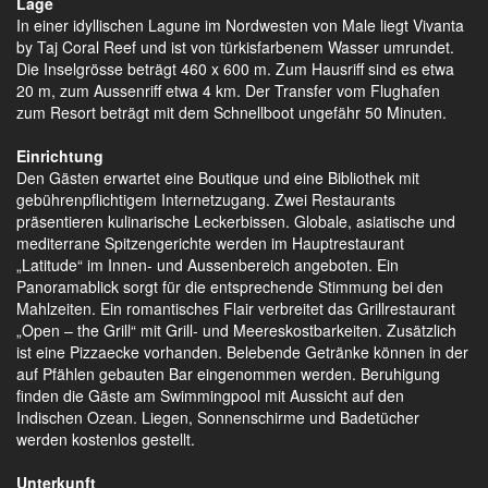
Lage
In einer idyllischen Lagune im Nordwesten von Male liegt Vivanta
by Taj Coral Reef und ist von türkisfarbenem Wasser umrundet.
Die Inselgrösse beträgt 460 x 600 m. Zum Hausriff sind es etwa
20 m, zum Aussenriff etwa 4 km. Der Transfer vom Flughafen
zum Resort beträgt mit dem Schnellboot ungefähr 50 Minuten.
Einrichtung
Den Gästen erwartet eine Boutique und eine Bibliothek mit
gebührenpflichtigem Internetzugang. Zwei Restaurants
präsentieren kulinarische Leckerbissen. Globale, asiatische und
mediterrane Spitzengerichte werden im Hauptrestaurant
„Latitude“ im Innen- und Aussenbereich angeboten. Ein
Panoramablick sorgt für die entsprechende Stimmung bei den
Mahlzeiten. Ein romantisches Flair verbreitet das Grillrestaurant
„Open – the Grill“ mit Grill- und Meereskostbarkeiten. Zusätzlich
ist eine Pizzaecke vorhanden. Belebende Getränke können in der
auf Pfählen gebauten Bar eingenommen werden. Beruhigung
finden die Gäste am Swimmingpool mit Aussicht auf den
Indischen Ozean. Liegen, Sonnenschirme und Badetücher
werden kostenlos gestellt.
Unterkunft