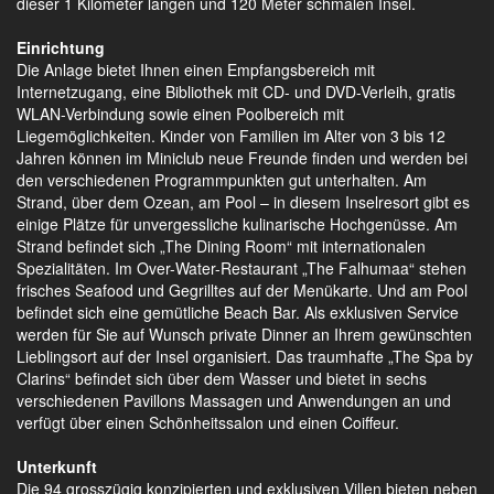
dieser 1 Kilometer langen und 120 Meter schmalen Insel.
Einrichtung
Die Anlage bietet Ihnen einen Empfangsbereich mit
Internetzugang, eine Bibliothek mit CD- und DVD-Verleih, gratis
WLAN-Verbindung sowie einen Poolbereich mit
Liegemöglichkeiten. Kinder von Familien im Alter von 3 bis 12
Jahren können im Miniclub neue Freunde finden und werden bei
den verschiedenen Programmpunkten gut unterhalten. Am
Strand, über dem Ozean, am Pool – in diesem Inselresort gibt es
einige Plätze für unvergessliche kulinarische Hochgenüsse. Am
Strand befindet sich „The Dining Room“ mit internationalen
Spezialitäten. Im Over-Water-Restaurant „The Falhumaa“ stehen
frisches Seafood und Gegrilltes auf der Menükarte. Und am Pool
befindet sich eine gemütliche Beach Bar. Als exklusiven Service
werden für Sie auf Wunsch private Dinner an Ihrem gewünschten
Lieblingsort auf der Insel organisiert. Das traumhafte „The Spa by
Clarins“ befindet sich über dem Wasser und bietet in sechs
verschiedenen Pavillons Massagen und Anwendungen an und
verfügt über einen Schönheitssalon und einen Coiffeur.
Unterkunft
Die 94 grosszügig konzipierten und exklusiven Villen bieten neben