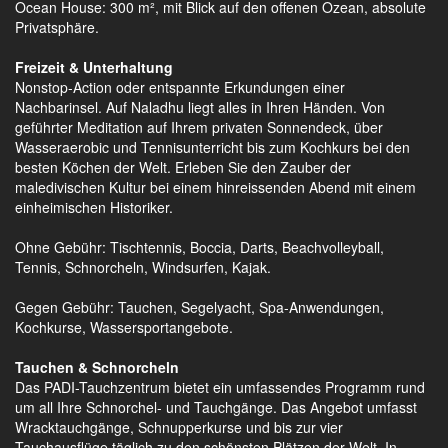
Ocean House: 300 m², mit Blick auf den offenen Ozean, absolute
Privatsphäre.
Freizeit & Unterhaltung
Nonstop-Action oder entspannte Erkundungen einer
Nachbarinsel. Auf Naladhu liegt alles in Ihren Händen. Von
geführter Meditation auf Ihrem privaten Sonnendeck, über
Wasseraerobic und Tennisunterricht bis zum Kochkurs bei den
besten Köchen der Welt. Erleben Sie den Zauber der
maledivischen Kultur bei einem hinreissenden Abend mit einem
einheimischen Historiker.
Ohne Gebühr: Tischtennis, Boccia, Darts, Beachvolleyball,
Tennis, Schnorcheln, Windsurfen, Kajak.
Gegen Gebühr: Tauchen, Segelyacht, Spa-Anwendungen,
Kochkurse, Wassersportangebote.
Tauchen & Schnorcheln
Das PADI-Tauchzentrum bietet ein umfassendes Programm rund
um all Ihre Schnorchel- und Tauchgänge. Das Angebot umfasst
Wracktauchgänge, Schnupperkurse und bis zur vier
Tauchausflüge täglich zu den schönsten Plätzen der Welt. In