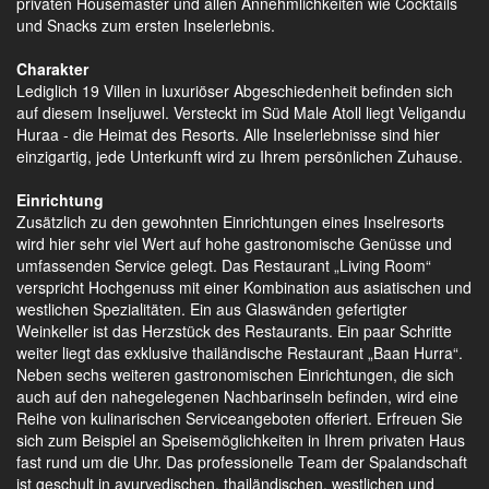
privaten Housemaster und allen Annehmlichkeiten wie Cocktails
und Snacks zum ersten Inselerlebnis.
Charakter
Lediglich 19 Villen in luxuriöser Abgeschiedenheit befinden sich
auf diesem Inseljuwel. Versteckt im Süd Male Atoll liegt Veligandu
Huraa - die Heimat des Resorts. Alle Inselerlebnisse sind hier
einzigartig, jede Unterkunft wird zu Ihrem persönlichen Zuhause.
Einrichtung
Zusätzlich zu den gewohnten Einrichtungen eines Inselresorts
wird hier sehr viel Wert auf hohe gastronomische Genüsse und
umfassenden Service gelegt. Das Restaurant „Living Room“
verspricht Hochgenuss mit einer Kombination aus asiatischen und
westlichen Spezialitäten. Ein aus Glaswänden gefertigter
Weinkeller ist das Herzstück des Restaurants. Ein paar Schritte
weiter liegt das exklusive thailändische Restaurant „Baan Hurra“.
Neben sechs weiteren gastronomischen Einrichtungen, die sich
auch auf den nahegelegenen Nachbarinseln befinden, wird eine
Reihe von kulinarischen Serviceangeboten offeriert. Erfreuen Sie
sich zum Beispiel an Speisemöglichkeiten in Ihrem privaten Haus
fast rund um die Uhr. Das professionelle Team der Spalandschaft
ist geschult in ayurvedischen, thailändischen, westlichen und