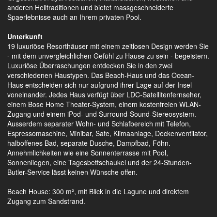
anderen Heiltraditionen und bietet massgeschneiderte
Spaerlebnisse auch an Ihrem privaten Pool.
Unterkunft
19 luxuriöse Resorthäuser mit einem zeitlosen Design werden Sie
- mit dem unvergleichlichen Gefühl zu Hause zu sein - begeistern.
Luxuriöse Überraschungen entdecken Sie in den zwei
verschiedenen Haustypen. Das Beach-Haus und das Ocean-
Haus entscheiden sich nur aufgrund ihrer Lage auf der Insel
voneinander. Jedes Haus verfügt über LDC-Satellitenfernseher,
einem Bose Home Theater-System, einem kostenfreien WLAN-
Zugang und einem iPod- und Surround-Sound-Stereosystem.
Ausserdem separater Wohn- und Schlafbereich mit Telefon,
Espressomaschine, Minibar, Safe, Klimaanlage, Deckenventilator,
halboffenes Bad, separate Dusche, Dampfbad, Föhn.
Annehmlichkeiten wie eine Sonnenterrasse mit Pool,
Sonnenliegen, eine Tagesbettschaukel und der 24-Stunden-
Butler-Service lässt keinen Wünsche offen.
Beach House: 300 m², mit Blick in die Lagune und direktem
Zugang zum Sandstrand.